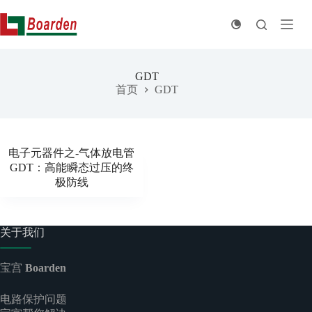
跳
至
内
容
GDT
首页
GDT
电子元器件之-气体放电管
GDT：高能瞬态过压的终
极防线
关于我们
宝宫
Boarden
电路保护问题