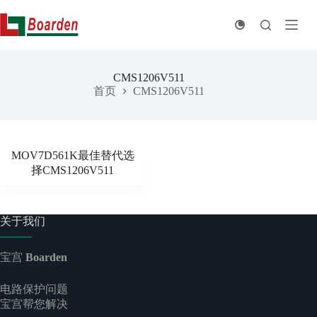
跳
至
内
容
CMS1206V511
首页
CMS1206V511
MOV7D561K最佳替代选
择CMS1206V511
关于我们
宝宫
Boarden
电路保护问题
宝宫帮您解决