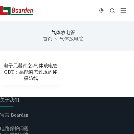
跳
至
内
容
气体放电管
首页
气体放电管
电子元器件之-气体放电管
GDT：高能瞬态过压的终
极防线
关于我们
宝宫
Boarden
电路保护问题