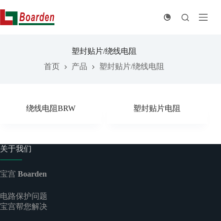
跳
至
内
容
塑封贴片/绕线电阻
首页
产品
塑封贴片/绕线电阻
绕线电阻BRW
塑封贴片电阻
关于我们
宝宫
Boarden
电路保护问题
宝宫帮您解决