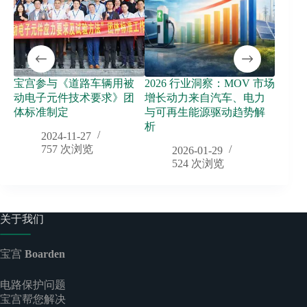
宝宫参与《道路车辆用被
2026 行业洞察：MOV 市场
宝宫
动电子元件技术要求》团
增长动力来自汽车、电力
照明
体标准制定
与可再生能源驱动趋势解
析
2024-11-27
757
次浏览
2026-01-29
524
次浏览
关于我们
宝宫
Boarden
电路保护问题
宝宫帮您解决