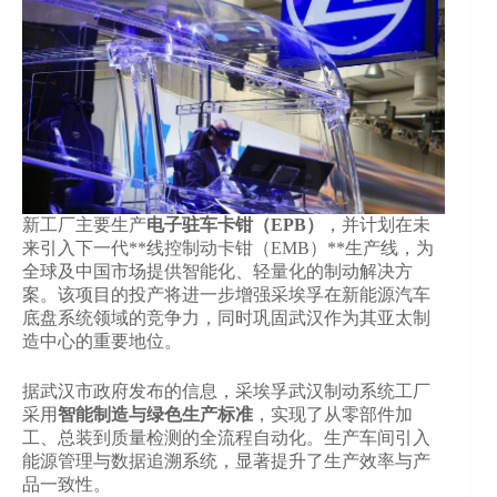
新工厂主要生产
电子驻车卡钳（EPB）
，并计划在未
来引入下一代**线控制动卡钳（EMB）**生产线，为
全球及中国市场提供智能化、轻量化的制动解决方
案。该项目的投产将进一步增强采埃孚在新能源汽车
底盘系统领域的竞争力，同时巩固武汉作为其亚太制
造中心的重要地位。
据武汉市政府发布的信息，采埃孚武汉制动系统工厂
采用
智能制造与绿色生产标准
，实现了从零部件加
工、总装到质量检测的全流程自动化。生产车间引入
能源管理与数据追溯系统，显著提升了生产效率与产
品一致性。