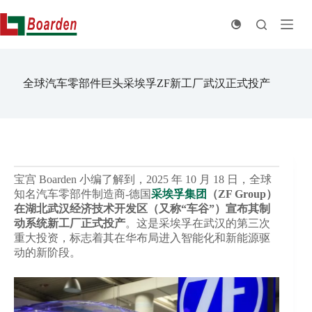
跳
至
内
容
全球汽车零部件巨头采埃孚ZF新工厂武汉正式投产
宝宫 Boarden 小编了解到，2025 年 10 月 18 日，全球
知名汽车零部件制造商-德国
采埃孚集团
（ZF Group）
在湖北武汉经济技术开发区（又称“车谷”）宣布其制
动系统新工厂正式投产
。这是采埃孚在武汉的第三次
重大投资，标志着其在华布局进入智能化和新能源驱
动的新阶段。