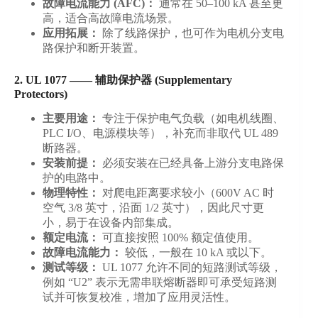
故障电流能力 (AFC)：
通常在 50–100 kA 甚至更
高，适合高故障电流场景。
应用拓展：
除了线路保护，也可作为电机分支电
路保护和断开装置。
2. UL 1077 —— 辅助保护器 (Supplementary
Protectors)
主要用途：
专注于保护电气负载（如电机线圈、
PLC I/O、电源模块等），补充而非取代 UL 489
断路器。
安装前提：
必须安装在已经具备上游分支电路保
护的电路中。
物理特性：
对爬电距离要求较小（600V AC 时
空气 3/8 英寸，沿面 1/2 英寸），因此尺寸更
小，易于在设备内部集成。
额定电流：
可直接按照 100% 额定值使用。
故障电流能力：
较低，一般在 10 kA 或以下。
测试等级：
UL 1077 允许不同的短路测试等级，
例如 “U2” 表示无需串联熔断器即可承受短路测
试并可恢复校准，增加了应用灵活性。