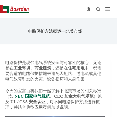
跳
至
内
容
电路保护方法概述—北美市场
电路保护是现代电气系统安全与可靠性的核心，无论
是在
工业环境
、
商业建筑
，还是在
住宅用电
中，都需
要合适的电路保护措施来避免因短路、过电流或其他
电气故障引发的火灾、设备损坏和人身伤害。
今天的宝宫百科我们一起了解下北美市场的相关标准
（如
NEC 国家电气规范
、
CEC 加拿大电气规范
）以
及
UL / CSA 安全认证
，对不同电路保护方法进行梳
理，并结合典型应用案例加以说明。