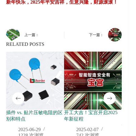
新年快乐，2025年平安吉祥，生意兴隆，财源滚滚！
上一篇：
下一篇：
RELATED POSTS
插件 vs. 贴片压敏电阻的区
开工大吉！宝宫开启2025
电子元
别和特点
年新征程
二极管
快速
2025-06-29
2025-02-07
1228
次浏览
742
次浏览